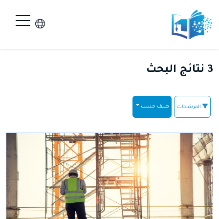
3 نتائج البحث
صنف حسب
المرشحات